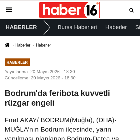
HABERLER
Bursa Haberleri
Haberler
S
Haberler
Haberler
HABERLER
Yayınlanma: 20 Mayıs 2026 - 18:30
Güncelleme: 20 Mayıs 2026 - 18:30
Bodrum'da feribota kuvvetli
rüzgar engeli
Fırat AKAY/ BODRUM(Muğla), (DHA)-
MUĞLA'nın Bodrum ilçesinde, yarın
yapılması planlanan Bodrum-Datça ve