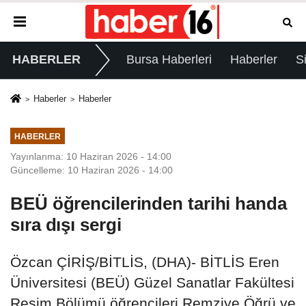
HABERLER
Bursa Haberleri
Haberler
S
Haberler
Haberler
HABERLER
Yayınlanma: 10 Haziran 2026 - 14:00
Güncelleme: 10 Haziran 2026 - 14:00
BEÜ öğrencilerinden tarihi handa
sıra dışı sergi
Özcan ÇİRİŞ/BİTLİS, (DHA)- BİTLİS Eren
Üniversitesi (BEÜ) Güzel Sanatlar Fakültesi
Resim Bölümü öğrencileri Remziye Öğrü ve