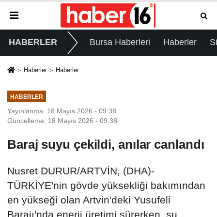
HABERLER
Bursa Haberleri
Haberler
S
Haberler
Haberler
HABERLER
Yayınlanma: 18 Mayıs 2026 - 09:38
Güncelleme: 18 Mayıs 2026 - 09:38
Baraj suyu çekildi, anılar canlandı
Nusret DURUR/ARTVİN, (DHA)-
TÜRKİYE'nin gövde yüksekliği bakımından
en yükseği olan Artvin'deki Yusufeli
Barajı'nda enerji üretimi sürerken, su