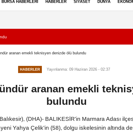
BURSA HABERLERI
HABERLER
SIYASET
DÜNYA
EKONO
ez Politikası
Kullanım Şartları
undu
21:57
Taşköprü sarımsağı
ündür aranan emekli teknisyen denizde ölü bulundu
Yayınlanma: 09 Haziran 2026 - 02:37
HABERLER
gündür aranan emekli tekni
bulundu
kesir), (DHA)- BALIKESİR'in Marmara Adası ilçesi
yeni Yahya Çelik'in (58), dolgu iskelesinin altında 