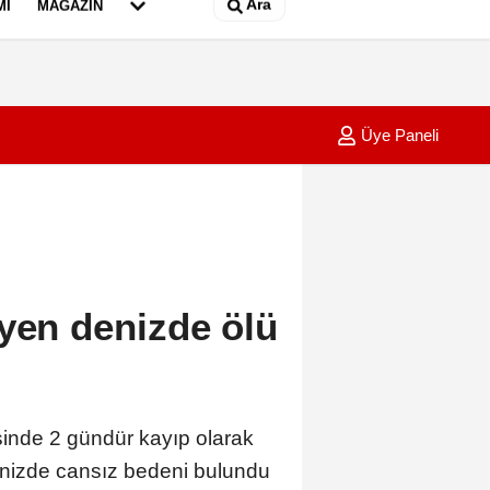
Ara
MI
MAGAZIN
Üye Paneli
nın en iyileri belli oldu
21:54
Karşı ş
syen denizde ölü
nde 2 gündür kayıp olarak
denizde cansız bedeni bulundu