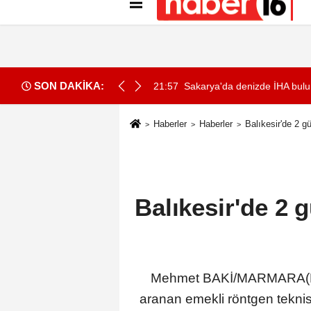
Künye
İletişim
Gizlilik İlkeleri
Çer
SON DAKİKA:
ndaşlığı kazandıran suç örgütüne operasyon: 32 tutuklama
21:57
Sakarya'da denizde İHA bul
Haberler
Haberler
Balıkesir'de 2 g
Balıkesir'de 2 
Mehmet BAKİ/MARMARA(Balı
aranan emekli röntgen teknis