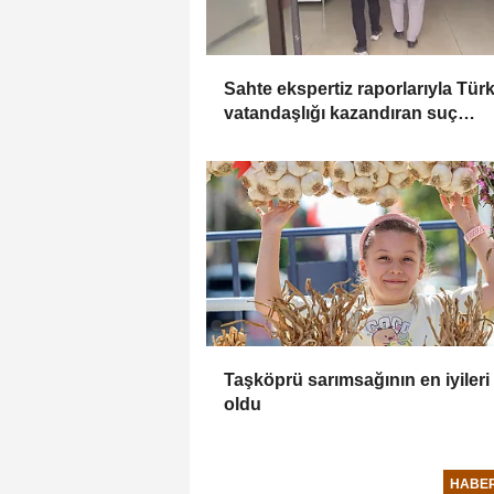
Sahte ekspertiz raporlarıyla Tür
vatandaşlığı kazandıran suç
örgütüne operasyon: 32 tutukl
Taşköprü sarımsağının en iyileri 
oldu
HABE