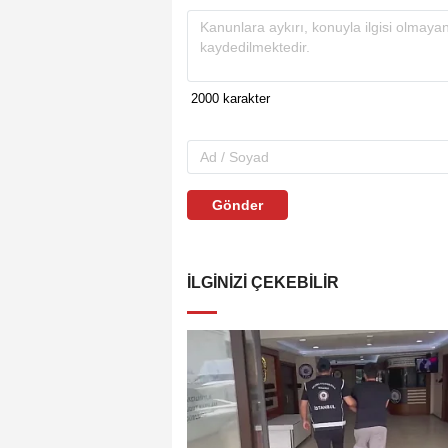
Gönder
İLGINIZI ÇEKEBILIR