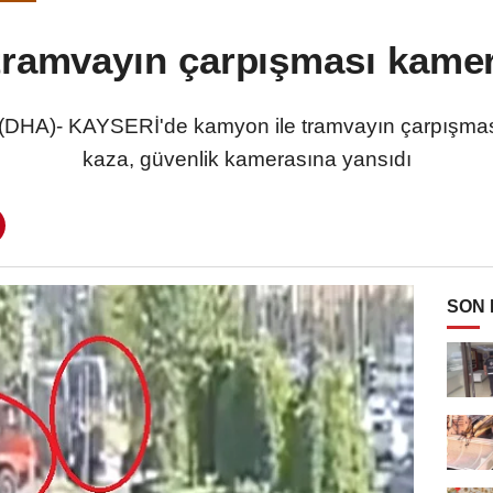
tramvayın çarpışması kamera
A)- KAYSERİ'de kamyon ile tramvayın çarpışması 
kaza, güvenlik kamerasına yansıdı
SON