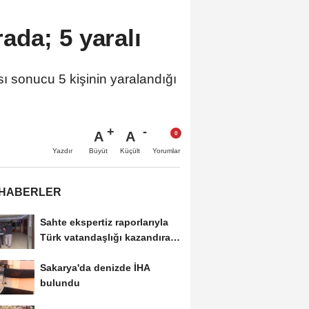
da; 5 yaralı
sonucu 5 kişinin yaralandığı
A
A
Büyüt
Küçült
Yazdır
Yorumlar
 HABERLER
Sahte ekspertiz raporlarıyla
Türk vatandaşlığı kazandıran
suç...
Sakarya'da denizde İHA
bulundu