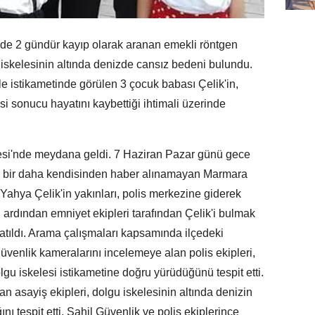
de 2 gündür kayıp olarak aranan emekli röntgen
 iskelesinin altında denizde cansız bedeni bulundu.
 istikametinde görülen 3 çocuk babası Çelik'in,
 sonucu hayatını kaybettiği ihtimali üzerinde
si'nde meydana geldi. 7 Haziran Pazar günü gece
ra bir daha kendisinden haber alınamayan Marmara
ahya Çelik'in yakınları, polis merkezine giderek
ardından emniyet ekipleri tarafından Çelik'i bulmak
latıldı. Arama çalışmaları kapsamında ilçedeki
venlik kameralarını incelemeye alan polis ekipleri,
gu iskelesi istikametine doğru yürüdüğünü tespit etti.
n asayiş ekipleri, dolgu iskelesinin altında denizin
ını tespit etti. Sahil Güvenlik ve polis ekiplerince