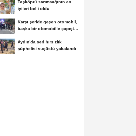
Taşköprü sarımsağının en
iyileri belli oldu
Karşı şeride geçen otomobil,
başka bir otomobille çapıştı:
1...
Aydın'da seri hırsızlık
şüphelisi suçüstü yakalandı