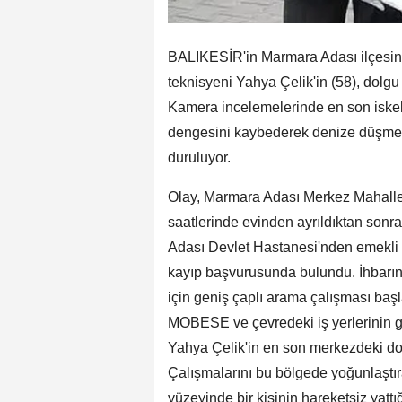
BALIKESİR'in Marmara Adası ilçesin
teknisyeni Yahya Çelik'in (58), dolgu
Kamera incelemelerinde en son iskele
dengesini kaybederek denize düşmesi
duruluyor.
Olay, Marmara Adası Merkez Mahalle
saatlerinde evinden ayrıldıktan son
Adası Devlet Hastanesi'nden emekli Y
kayıp başvurusunda bulundu. İhbarın 
için geniş çaplı arama çalışması baş
MOBESE ve çevredeki iş yerlerinin gü
Yahya Çelik'in en son merkezdeki dol
Çalışmalarını bu bölgede yoğunlaştıra
yüzeyinde bir kişinin hareketsiz yattığ