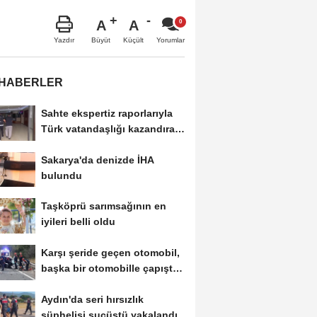
A
A
Büyüt
Küçült
Yazdır
Yorumlar
 HABERLER
Sahte ekspertiz raporlarıyla
Türk vatandaşlığı kazandıran
suç...
Sakarya'da denizde İHA
bulundu
Taşköprü sarımsağının en
iyileri belli oldu
Karşı şeride geçen otomobil,
başka bir otomobille çapıştı:
1...
Aydın'da seri hırsızlık
şüphelisi suçüstü yakalandı