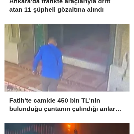
Ankara'da trafikte araçlarıyla drift
atan 11 şüpheli gözaltına alındı
Fatih'te camide 450 bin TL'nin
bulunduğu çantanın çalındığı anlar
kamerada