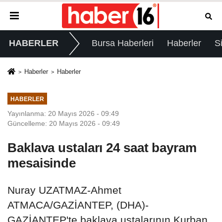
HABERLER
Bursa Haberleri
Haberler
S
Haberler
Haberler
HABERLER
Yayınlanma: 20 Mayıs 2026 - 09:49
Güncelleme: 20 Mayıs 2026 - 09:49
Baklava ustaları 24 saat bayram
mesaisinde
Nuray UZATMAZ-Ahmet
ATMACA/GAZİANTEP, (DHA)-
GAZİANTEP'te baklava ustalarının Kurban