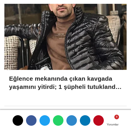
Eğlence mekanında çıkan kavgada
yaşamını yitirdi; 1 şüpheli tutuklandı
YENİDEN
HABERLER
Yorumlar
Yorumlar
Yorumlar
Yorumlar
Yorumlar
Yayınlanma: 04 Haziran 2026 - 00:57