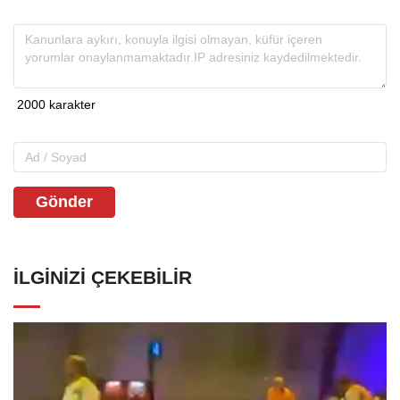
Gönder
İLGINIZI ÇEKEBILIR