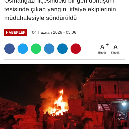
Osmangazi ilçesindeki bir geri dönüşüm
tesisinde çıkan yangın, itfaiye ekiplerinin
müdahalesiyle söndürüldü
04 Haziran 2026 - 03:06
HABERLER
A
A
Büyüt
Küçült