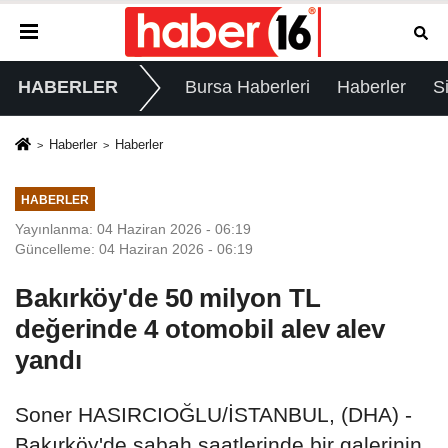
HABERLER
Bursa Haberleri
Haberler
S
Haberler
Haberler
HABERLER
Yayınlanma: 04 Haziran 2026 - 06:19
Güncelleme: 04 Haziran 2026 - 06:19
Bakırköy'de 50 milyon TL
değerinde 4 otomobil alev alev
yandı
Soner HASIRCIOĞLU/İSTANBUL, (DHA) -
Bakırköy'de sabah saatlerinde bir galerinin