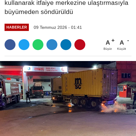
kullanarak itfaiye merkezine ulaştırmasıyla
büyümeden söndürüldü
09 Temmuz 2026 - 01:41
HABERLER
A
A
Büyüt
Küçült