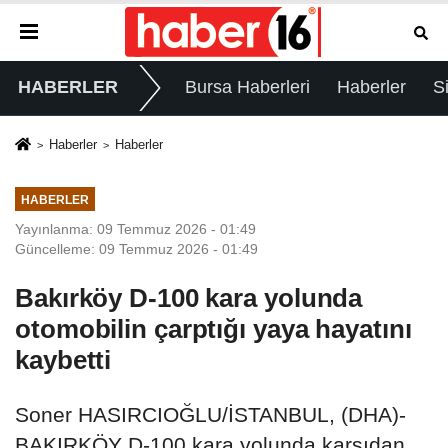
HABERLER
Bursa Haberleri
Haberler
S
Haberler
Haberler
HABERLER
Yayınlanma: 09 Temmuz 2026 - 01:49
Güncelleme: 09 Temmuz 2026 - 01:49
Bakırköy D-100 kara yolunda
otomobilin çarptığı yaya hayatını
kaybetti
Soner HASIRCIOĞLU/İSTANBUL, (DHA)-
BAKIRKÖY D-100 kara yolunda karşıdan