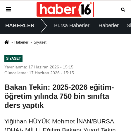
HABERLER
Bursa Haberleri
Haberler
S
Haberler
Siyaset
SIYASET
Yayınlanma: 17 Haziran 2026 - 15:15
Güncelleme: 17 Haziran 2026 - 15:15
Bakan Tekin: 2025-2026 eğitim-
öğretim yılında 750 bin sınıfta
ders yaptık
Yiğithan HÜYÜK-Mehmet İNAN/BURSA,
(DHA)- MİLLİ Eğitim Bakanı Yusuf Tekin,