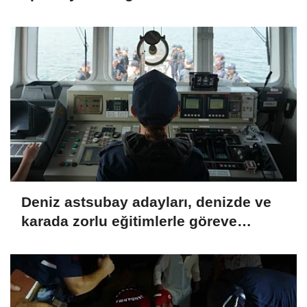
Deniz astsubay adayları, denizde ve
karada zorlu eğitimlerle göreve
hazırlanıyor