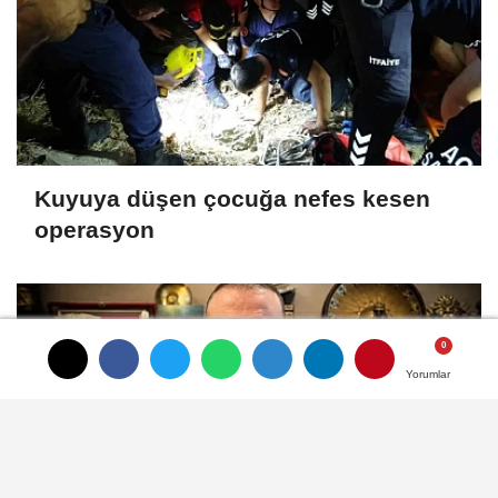
Kuyuya düşen çocuğa nefes kesen
operasyon
Yorumlar
Yorumlar
Yorumlar