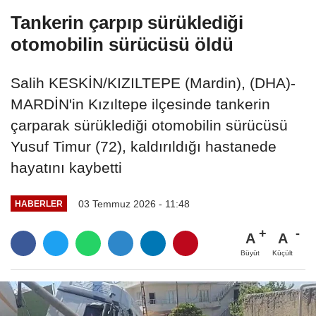
Tankerin çarpıp sürüklediği
otomobilin sürücüsü öldü
Salih KESKİN/KIZILTEPE (Mardin), (DHA)-
MARDİN'in Kızıltepe ilçesinde tankerin
çarparak sürüklediği otomobilin sürücüsü
Yusuf Timur (72), kaldırıldığı hastanede
hayatını kaybetti
03 Temmuz 2026 - 11:48
HABERLER
A
A
Büyüt
Küçült