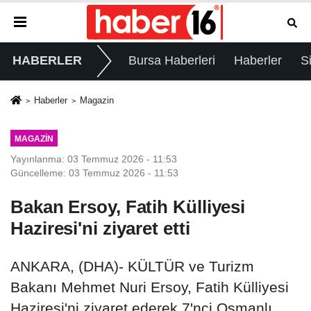
HABERLER
Bursa Haberleri
Haberler
S
Haberler
Magazin
MAGAZIN
Yayınlanma: 03 Temmuz 2026 - 11:53
Güncelleme: 03 Temmuz 2026 - 11:53
Bakan Ersoy, Fatih Külliyesi
Haziresi'ni ziyaret etti
ANKARA, (DHA)- KÜLTÜR ve Turizm
Bakanı Mehmet Nuri Ersoy, Fatih Külliyesi
Haziresi'ni ziyaret ederek 7'nci Osmanlı