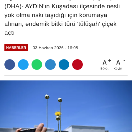
(DHA)- AYDIN'ın Kuşadası ilçesinde nesli
yok olma riski taşıdığı için korumaya
alınan, endemik bitki türü 'tülüşah' çiçek
açtı
03 Haziran 2026 - 16:08
HABERLER
A
A
Büyüt
Küçült