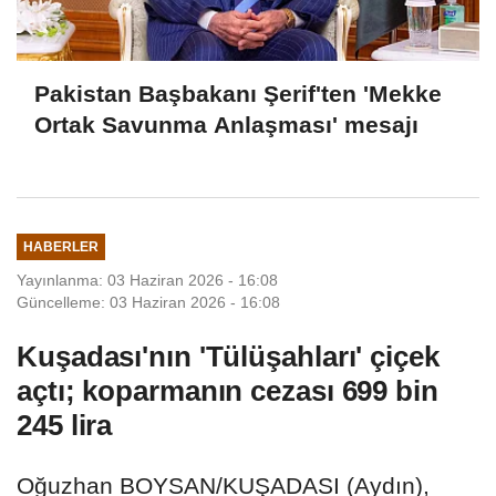
Pakistan Başbakanı Şerif'ten 'Mekke
Ortak Savunma Anlaşması' mesajı
HABERLER
Yayınlanma: 03 Haziran 2026 - 16:08
Güncelleme: 03 Haziran 2026 - 16:08
Kuşadası'nın 'Tülüşahları' çiçek
açtı; koparmanın cezası 699 bin
245 lira
Oğuzhan BOYSAN/KUŞADASI (Aydın),