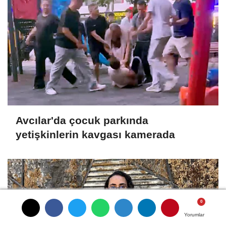
Avcılar'da çocuk parkında
yetişkinlerin kavgası kamerada
Yorumlar
Yorumlar
Yorumlar
Yorumlar
Yorumlar