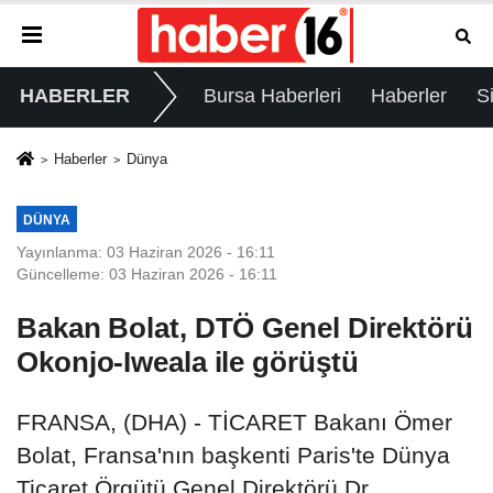
HABERLER
Bursa Haberleri
Haberler
S
Haberler
Dünya
DÜNYA
Yayınlanma: 03 Haziran 2026 - 16:11
Güncelleme: 03 Haziran 2026 - 16:11
Bakan Bolat, DTÖ Genel Direktörü
Okonjo-Iweala ile görüştü
FRANSA, (DHA) - TİCARET Bakanı Ömer
Bolat, Fransa'nın başkenti Paris'te Dünya
Ticaret Örgütü Genel Direktörü Dr