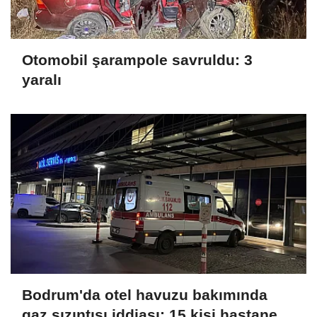
Otomobil şarampole savruldu: 3
yaralı
Bodrum'da otel havuzu bakımında
gaz sızıntısı iddiası; 15 kişi hastaneye