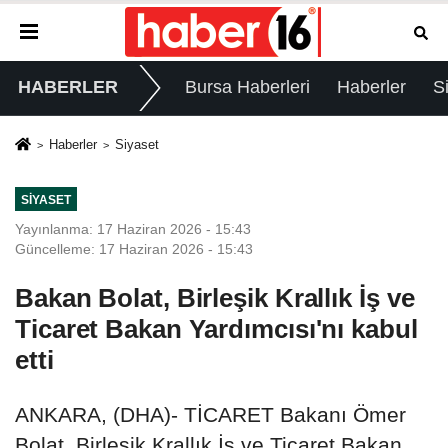
HABERLER
Bursa Haberleri
Haberler
S
Haberler
Siyaset
SIYASET
Yayınlanma: 17 Haziran 2026 - 15:43
Güncelleme: 17 Haziran 2026 - 15:43
Bakan Bolat, Birleşik Krallık İş ve
Ticaret Bakan Yardımcısı'nı kabul
etti
ANKARA, (DHA)- TİCARET Bakanı Ömer
Bolat, Birleşik Krallık İş ve Ticaret Bakan