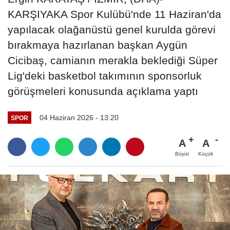
KARŞIYAKA Spor Kulübü'nde 11 Haziran'da
yapılacak olağanüstü genel kurulda görevi
bırakmaya hazırlanan başkan Aygün
Cicibaş, camianın merakla beklediği Süper
Lig'deki basketbol takımının sponsorluk
görüşmeleri konusunda açıklama yaptı
04 Haziran 2026 - 13:20
SPOR
A
A
Büyüt
Küçült