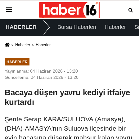
HABERLER
Bursa Haberleri
Haberler
S
Haberler
Haberler
HABERLER
Yayınlanma: 04 Haziran 2026 - 13:20
Güncelleme: 04 Haziran 2026 - 13:20
Bacaya düşen yavru kediyi itfaiye
kurtardı
Şerife Serap KARA/SULUOVA (Amasya),
(DHA)-AMASYA'nın Suluova ilçesinde bir
evin bacasına düşerek mahsur kalan yavru