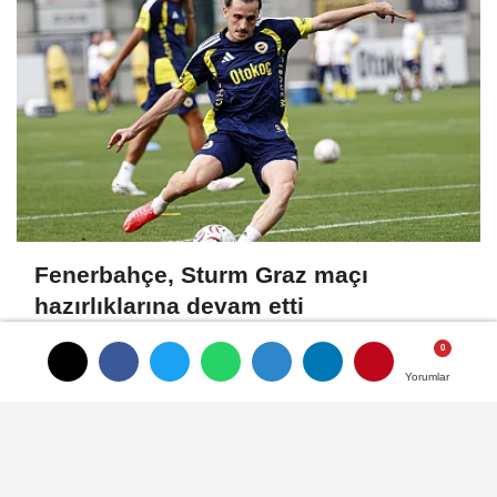
Fenerbahçe, Sturm Graz maçı
hazırlıklarına devam etti
Yorumlar
Yorumlar
Künye
İletişim
Gizlilik İlkeleri
Çerez Politikası
Kullanım Şartları