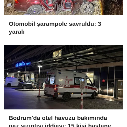
Otomobil şarampole savruldu: 3
yaralı
Bodrum'da otel havuzu bakımında
gaz sızıntısı iddiası; 15 kişi hastaneye