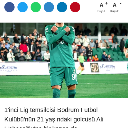
A
A
Büyüt
Küçült
1'inci Lig temsilcisi Bodrum Futbol
Kulübü'nün 21 yaşındaki golcüsü Ali