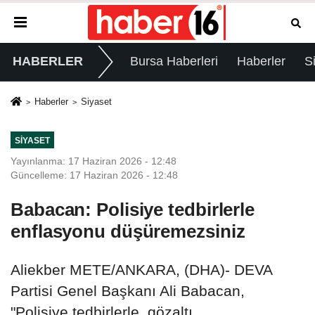
HABERLER
Bursa Haberleri
Haberler
S
Haberler
Siyaset
SIYASET
Yayınlanma: 17 Haziran 2026 - 12:48
Güncelleme: 17 Haziran 2026 - 12:48
Babacan: Polisiye tedbirlerle
enflasyonu düşüremezsiniz
Aliekber METE/ANKARA, (DHA)- DEVA
Partisi Genel Başkanı Ali Babacan,
"Polisiye tedbirlerle, gözaltı