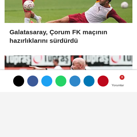
Galatasaray, Çorum FK maçının
hazırlıklarını sürdürdü
Yorumlar
Yorumlar
Beşiktaş'ta Hradec Kralove mesaisi