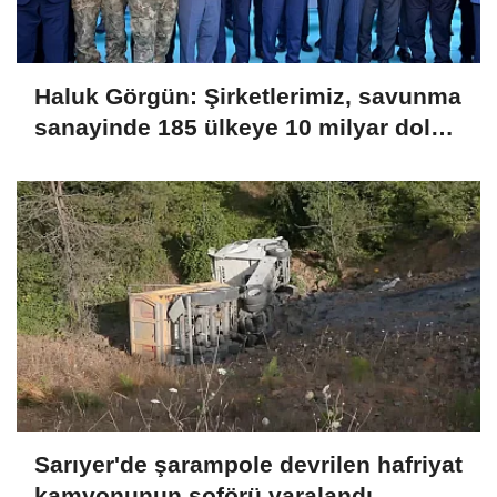
Haluk Görgün: Şirketlerimiz, savunma
sanayinde 185 ülkeye 10 milyar dolar
ihracatla 2025'i tamamladı
Sarıyer'de şarampole devrilen hafriyat
kamyonunun şoförü yaralandı