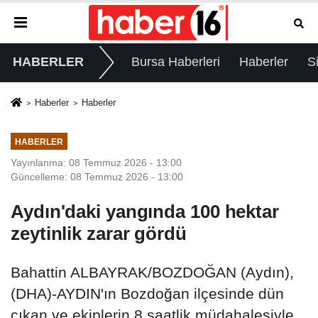
HABERLER
Bursa Haberleri
Haberler
S
Haberler
Haberler
HABERLER
Yayınlanma: 08 Temmuz 2026 - 13:00
Güncelleme: 08 Temmuz 2026 - 13:00
Aydın'daki yangında 100 hektar
zeytinlik zarar gördü
Bahattin ALBAYRAK/BOZDOĞAN (Aydın),
(DHA)-AYDIN'ın Bozdoğan ilçesinde dün
çıkan ve ekiplerin 8 saatlik müdahalesiyle