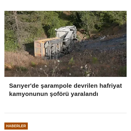
ihracatla 2025'i tamamladı
Sarıyer'de şarampole devrilen hafriyat
kamyonunun şoförü yaralandı
HABERLER