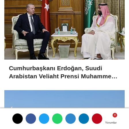
Cumhurbaşkanı Erdoğan, Suudi
Arabistan Veliaht Prensi Muhammed
Bin Selman ile görüştü
Yorumlar
Yorumlar
Yorumlar