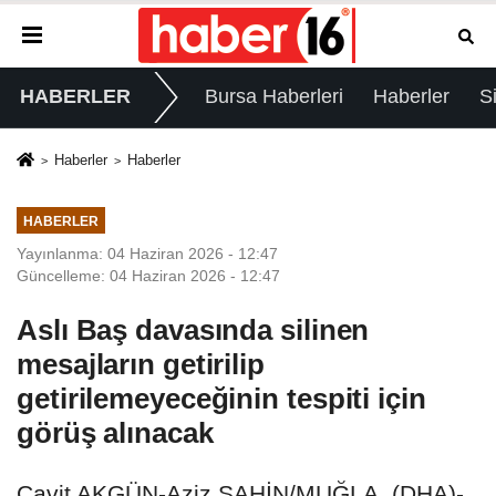
HABERLER
Bursa Haberleri
Haberler
S
Haberler
Haberler
HABERLER
Yayınlanma: 04 Haziran 2026 - 12:47
Güncelleme: 04 Haziran 2026 - 12:47
Aslı Baş davasında silinen
mesajların getirilip
getirilemeyeceğinin tespiti için
görüş alınacak
Cavit AKGÜN-Aziz ŞAHİN/MUĞLA, (DHA)-