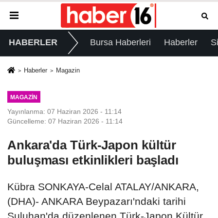
HABERLER
Bursa Haberleri
Haberler
S
Haberler
Magazin
MAGAZIN
Yayınlanma: 07 Haziran 2026 - 11:14
Güncelleme: 07 Haziran 2026 - 11:14
Ankara'da Türk-Japon kültür
buluşması etkinlikleri başladı
Kübra SONKAYA-Celal ATALAY/ANKARA,
(DHA)- ANKARA Beypazarı'ndaki tarihi
Suluhan'da düzenlenen Türk-Japon Kültür