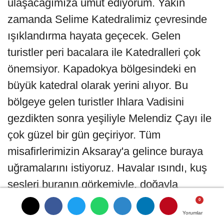
ulaşacağımıza umut ediyorum. Yakın
zamanda Selime Katedralimiz çevresinde
ışıklandırma hayata geçecek. Gelen
turistler peri bacalara ile Katedralleri çok
önemsiyor. Kapadokya bölgesindeki en
büyük katedral olarak yerini alıyor. Bu
bölgeye gelen turistler Ihlara Vadisini
gezdikten sonra yeşiliyle Melendiz Çayı ile
çok güzel bir gün geçiriyor. Tüm
misafirlerimizin Aksaray'a gelince buraya
uğramalarını istiyoruz. Havalar ısındı, kuş
sesleri buranın görkemiyle, doğayla
birleşince çok güzel görüntülerde ortaya
Yorumlar
Yorumlar
Yorumlar
çıkmaya başladı" diye konuştu.