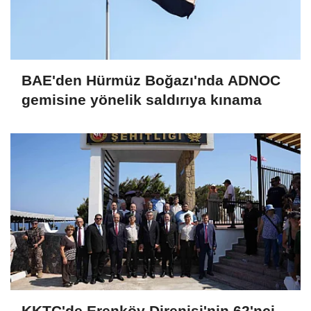
BAE'den Hürmüz Boğazı'nda ADNOC
gemisine yönelik saldırıya kınama
KKTC'de Erenköy Direnişi'nin 62'nci