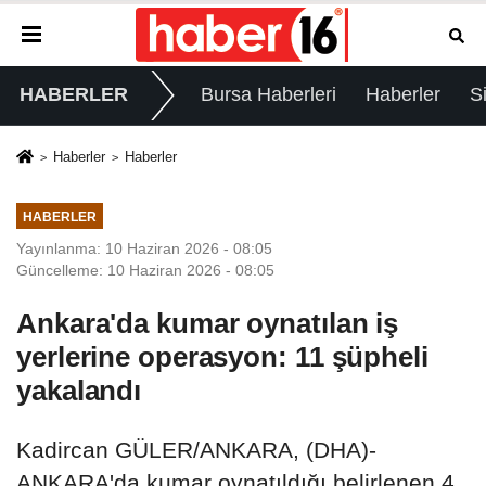
HABERLER
Bursa Haberleri
Haberler
S
Haberler
Haberler
HABERLER
Yayınlanma: 10 Haziran 2026 - 08:05
Güncelleme: 10 Haziran 2026 - 08:05
Ankara'da kumar oynatılan iş
yerlerine operasyon: 11 şüpheli
yakalandı
Kadircan GÜLER/ANKARA, (DHA)-
ANKARA'da kumar oynatıldığı belirlenen 4