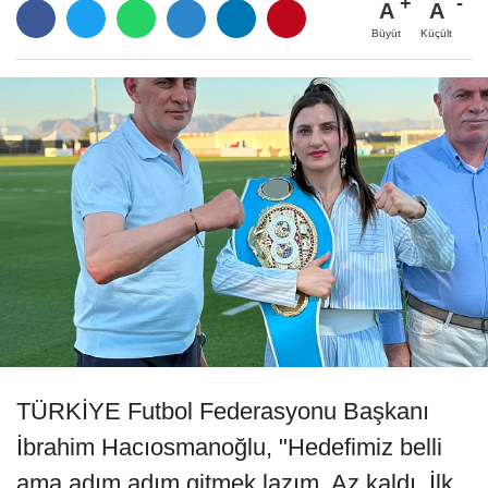
A
A
Büyüt
Küçült
TÜRKİYE Futbol Federasyonu Başkanı
İbrahim Hacıosmanoğlu, "Hedefimiz belli
ama adım adım gitmek lazım. Az kaldı. İlk