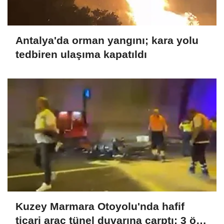
Antalya'da orman yangını; kara yolu
tedbiren ulaşıma kapatıldı
Kuzey Marmara Otoyolu'nda hafif
ticari araç tünel duvarına çarptı: 3 ölü,