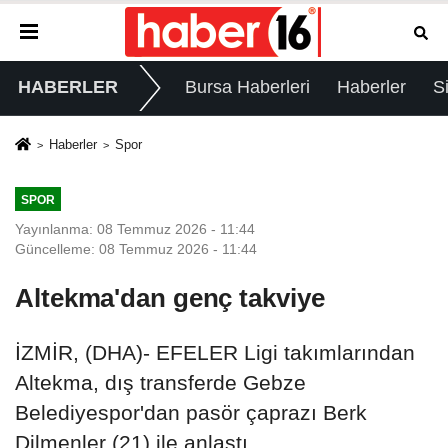
HABERLER
Bursa Haberleri
Haberler
S
Haberler
Spor
SPOR
Yayınlanma: 08 Temmuz 2026 - 11:44
Güncelleme: 08 Temmuz 2026 - 11:44
Altekma'dan genç takviye
İZMİR, (DHA)- EFELER Ligi takımlarından
Altekma, dış transferde Gebze
Belediyespor'dan pasör çaprazı Berk
Dilmenler (21) ile anlaştı