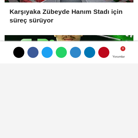
Karşıyaka Zübeyde Hanım Stadı için
süreç sürüyor
Yorumlar
Yorumlar
Bodrum FK'dan çifte takviye