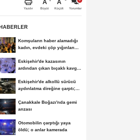
A
A
Büyüt
Küçült
Yazdır
Yorumlar
 HABERLER
Komşuların haber alamadığı
kadın, evdeki çöp yığınları
arasında...
Eskişehir'de kazasının
ardından çıkan bıçaklı kavga
kameraya...
Eskişehir'de alkollü sürücü
aydınlatma direğine çarptı;
1...
Çanakkale Boğazı'nda gemi
arızası
Otomobilin çarptığı yaya
öldü; o anlar kamerada