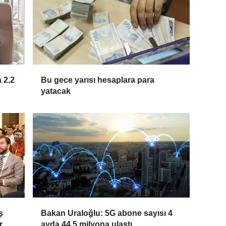
 2,2
Bu gece yarısı hesaplara para
yatacak
ş
Bakan Uraloğlu: 5G abone sayısı 4
r
ayda 44,5 milyona ulaştı