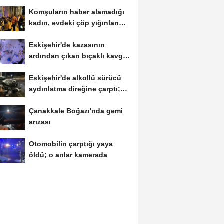
Komşuların haber alamadığı
kadın, evdeki çöp yığınları
arasında...
Eskişehir'de kazasının
ardından çıkan bıçaklı kavga
kameraya...
Eskişehir'de alkollü sürücü
aydınlatma direğine çarptı;
1...
Çanakkale Boğazı'nda gemi
arızası
Otomobilin çarptığı yaya
öldü; o anlar kamerada