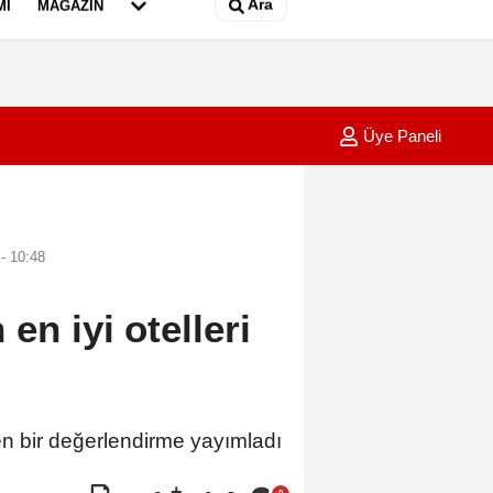
Ara
MI
MAGAZIN
Üye Paneli
lü sürücü aydınlatma direğine çarptı; 1 yaralı
01:05
Çanakk
- 10:48
en iyi otelleri
ren bir değerlendirme yayımladı