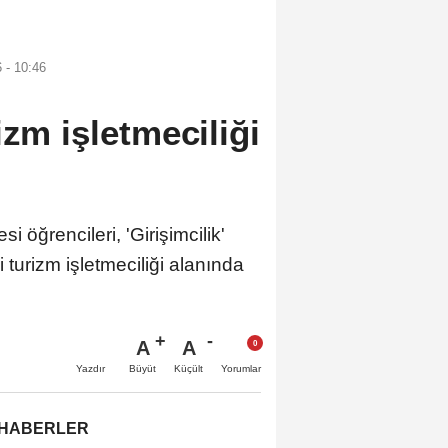
 - 10:46
izm işletmeciliği
ğrencileri, 'Girişimcilik'
 turizm işletmeciliği alanında
A
A
Büyüt
Küçült
Yazdır
Yorumlar
 HABERLER