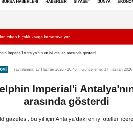
BURSA HABERLERI
HABERLER
SIYASET
DÜNYA
EKONO
ez Politikası
Kullanım Şartları
dan çıkan bıçaklı kavga kameraya yansıdı: 2 yaralı
03:33
Eskişehir'de alkol
hin Imperial'i Antalya'nın en iyi otelleri arasında gösterdi
Yayınlanma: 17 Haziran 2026 - 10:48
Güncelleme: 17 Haziran 2026 
OMI
lphin Imperial'i Antalya'nın 
arasında gösterdi
zetesi, bu yıl için Antalya'daki en iyi otelleri içe