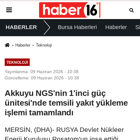
HABERLER
Bursa Haberleri
Haberler
S
Haberler
Teknoloji
TEKNOLOJI
Yayınlanma: 09 Haziran 2026 - 10:38
Güncelleme: 09 Haziran 2026 - 10:38
Akkuyu NGS'nin 1'inci güç
ünitesi'nde temsili yakıt yükleme
işlemi tamamlandı
MERSİN, (DHA)- RUSYA Devlet Nükleer
Enerji Kuruluşu Rosatom'un inşa ettiği