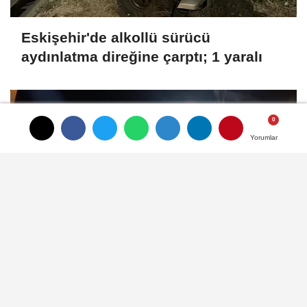
Eskişehir'de alkollü sürücü
aydınlatma direğine çarptı; 1 yaralı
Yorumlar
Yorumlar
Çanakkale Boğazı'nda gemi arızası