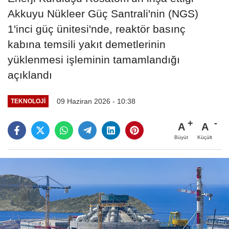
Akkuyu Nükleer Güç Santrali'nin (NGS)
1'inci güç ünitesi'nde, reaktör basınç
kabına temsili yakıt demetlerinin
yüklenmesi işleminin tamamlandığı
açıklandı
09 Haziran 2026 - 10:38
TEKNOLOJI
A
A
Büyüt
Küçült