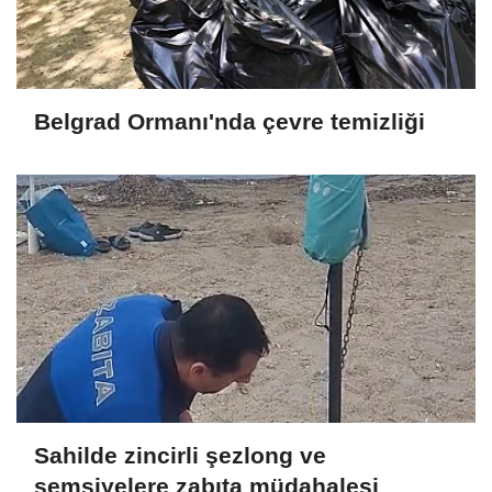
Belgrad Ormanı'nda çevre temizliği
Sahilde zincirli şezlong ve
şemsiyelere zabıta müdahalesi