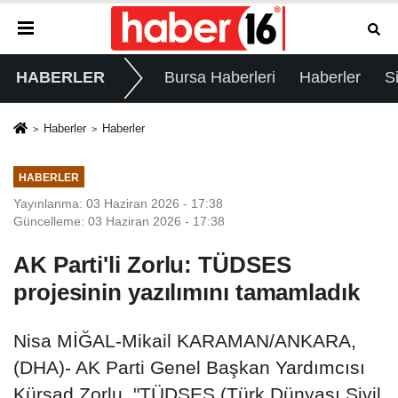
HABERLER
Bursa Haberleri
Haberler
S
Haberler
Haberler
HABERLER
Yayınlanma: 03 Haziran 2026 - 17:38
Güncelleme: 03 Haziran 2026 - 17:38
AK Parti'li Zorlu: TÜDSES
projesinin yazılımını tamamladık
Nisa MİĞAL-Mikail KARAMAN/ANKARA,
(DHA)- AK Parti Genel Başkan Yardımcısı
Kürşad Zorlu, "TÜDSES (Türk Dünyası Sivil