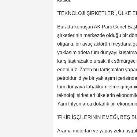
'TEKNOLOJİ ŞİRKETLERİ, ÜLKE
Burada konuşan AK Parti Genel Baş
şirketlerinin merkezde olduğu bir dön
oligarkı, bir avuç aktörün meydana g
yaklaşım adeta tüm dünyayı kuşatmak 
karşılaştıracak olursak, ilk sömürgec
edebiliriz. Zaten bu tartışmaları yapan
petroldür' diye bir yaklaşım içerisind
tüm dünyaya tahakküm etme girişimid
teknoloji şirketleri ülkelerin ekonomi
Yani trilyonlarca dolarlık bir ekono
'FİKİR İŞÇİLERİNİN EMEĞİ, BE
Arama motorları ve yapay zeka uygula