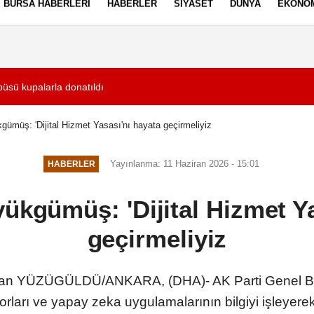
BURSA HABERLERI
HABERLER
SIYASET
DÜNYA
EKONO
ez Politikası
Kullanım Şartları
üsü kupalarla donatıldı
12:41
Adana'da içme suy
kgümüş: 'Dijital Hizmet Yasası'nı hayata geçirmeliyiz
Yayınlanma: 11 Haziran 2026 - 15:01
HABERLER
yükgümüş: 'Dijital Hizmet Y
geçirmeliyiz
n YÜZÜGÜLDÜ/ANKARA, (DHA)- AK Parti Genel Ba
arı ve yapay zeka uygulamalarının bilgiyi işleyere