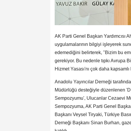
AK Parti Genel Başkan Yardımcısı A
uygulamalarının bilgiyi işleyerek su
edemediğini belirterek, "Bizim bu e
gerekiyor. Bu nedenle tıpkı Avrupa Birl
Hizmet Yasası'nı çok daha kapsamlı b
Anadolu Yayıncılar Derneği tarafında
Müdürlüğü desteğiyle düzenlenen 'Dij
Sempozyumu', Ulucanlar Cezaevi Müz
Sempozyuma, AK Parti Genel Başkan
Başkanı Veysel Tiryaki, Türkiye Bas
Derneği Başkanı Sinan Burhan, gazetec
katıldı.