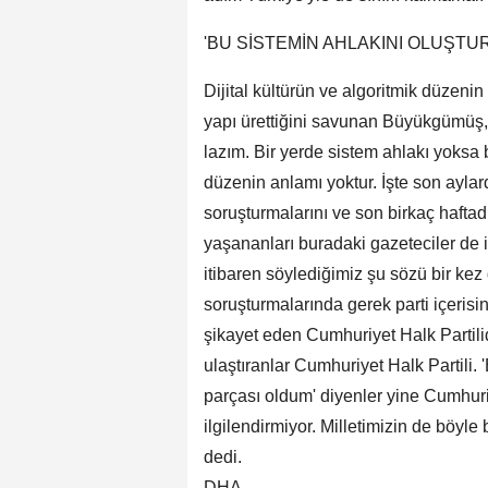
'BU SİSTEMİN AHLAKINI OLUŞTU
Dijital kültürün ve algoritmik düzenin
yapı ürettiğini savunan Büyükgümüş,
lazım. Bir yerde sistem ahlakı yoksa 
düzenin anlamı yoktur. İşte son aylar
soruşturmalarını ve son birkaç haftad
yaşananları buradaki gazeteciler de i
itibaren söylediğimiz şu sözü bir ke
soruşturmalarında gerek parti içerisi
şikayet eden Cumhuriyet Halk Partilid
ulaştıranlar Cumhuriyet Halk Partili.
parçası oldum' diyenler yine Cumhuriy
ilgilendirmiyor. Milletimizin de böyl
dedi.
DHA