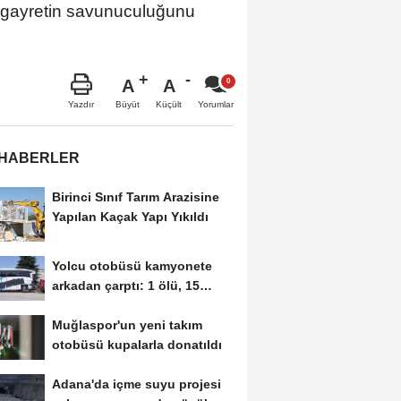
u gayretin savunuculuğunu
A
A
Büyüt
Küçült
Yazdır
Yorumlar
 HABERLER
Birinci Sınıf Tarım Arazisine
Yapılan Kaçak Yapı Yıkıldı
Yolcu otobüsü kamyonete
arkadan çarptı: 1 ölü, 15
yaralı
Muğlaspor'un yeni takım
otobüsü kupalarla donatıldı
Adana'da içme suyu projesi