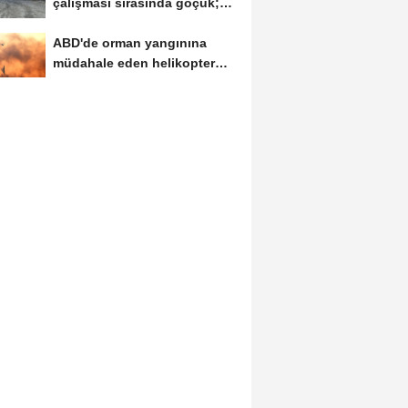
çalışması sırasında göçük;
arama-kurtarma...
ABD'de orman yangınına
müdahale eden helikopter
düştü