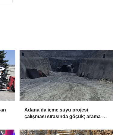
dan
Adana'da içme suyu projesi
çalışması sırasında göçük; arama-
kurtarma ekipleri sevk edildi