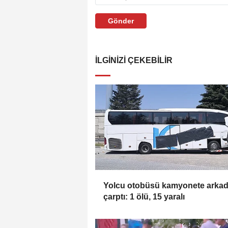
Gönder
İLGINIZI ÇEKEBILIR
Yolcu otobüsü kamyonete arka
çarptı: 1 ölü, 15 yaralı