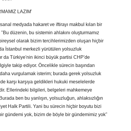
RMAMIZ LAZIM'
 sanal medyada hakaret ve iftirayı makbul kılan bir
 "Bu düzenin, bu sistemin ahlakını oluşturmamız
bireysel olarak bizim tercihlerimizden oluşan hiçbir
da İstanbul merkezli yürütülen yolsuzluk
ır da Türkiye'nin ikinci büyük partisi CHP'de
lgiyle takip ediyor. Öncelikle sürecin başından
z daha vurgulamak isterim; burada gerek yolsuzluk
nde karşı karşıya geldikleri hukuki meselelerde
ir. Ellerindeki bilgileri, belgeleri mahkemeye
 'Burada ben bu yanlışın, yolsuzluğun, ahlaksızlığın
et Halk Partili. Yani bu sürecin hiçbir boyutu bizi
e bir gündemi yok, bizim de böyle bir gündemimiz yok"