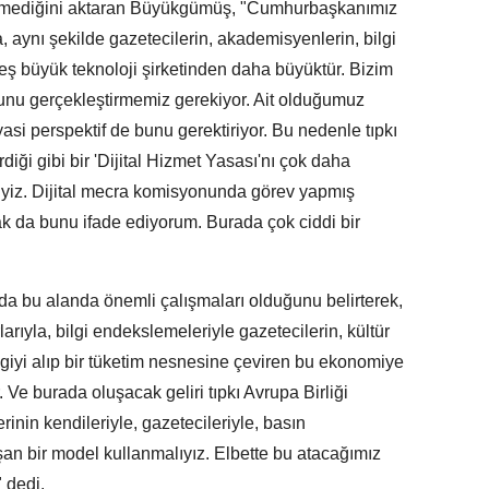
demediğini aktaran Büyükgümüş, "Cumhurbaşkanımız
, aynı şekilde gazetecilerin, akademisyenlerin, bilgi
 beş büyük teknoloji şirketinden daha büyüktür. Bizim
nu gerçekleştirmemiz gerekiyor. Ait olduğumuz
asi perspektif de bunu gerektiriyor. Bu nedenle tıpkı
diği gibi bir 'Dijital Hizmet Yasası'nı çok daha
iyiz. Dijital mecra komisyonunda görev yapmış
ak da bunu ifade ediyorum. Burada çok ciddi bir
da bu alanda önemli çalışmaları olduğunu belirterek,
ıyla, bilgi endekslemeleriyle gazetecilerin, kültür
i bilgiyi alıp bir tüketim nesnesine çeviren bu ekonomiye
 Ve burada oluşacak geliri tıpkı Avrupa Birliği
erinin kendileriyle, gazetecileriyle, basın
şan bir model kullanmalıyız. Elbette bu atacağımız
 dedi.