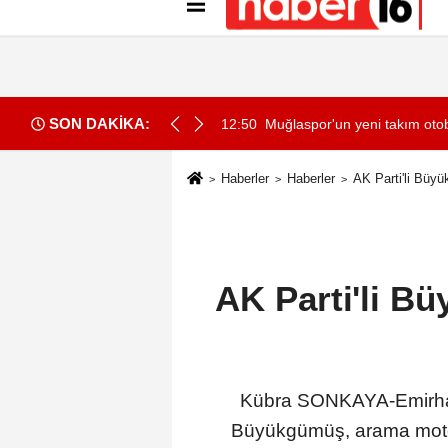
Künye
İletişim
Gizlilik İlkeleri
Çer
SON DAKİKA:
 1 ölü, 15 yaralı
12:50
Muğlaspor'un yeni takım otob
Haberler
Haberler
AK Parti'li Büyü
AK Parti'li Bü
Kübra SONKAYA-Emirha
Büyükgümüş, arama motorl