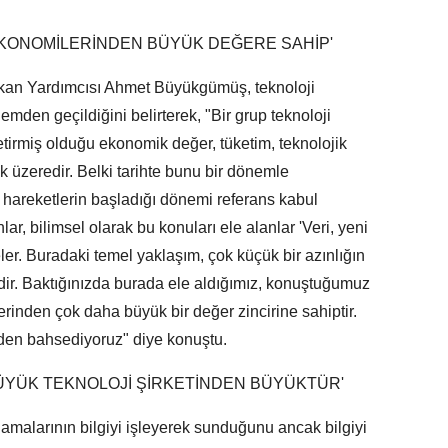
 EKONOMİLERİNDEN BÜYÜK DEĞERE SAHİP'
kan Yardımcısı Ahmet Büyükgümüş, teknoloji
emden geçildiğini belirterek, "Bir grup teknoloji
etirmiş olduğu ekonomik değer, tüketim, teknolojik
üzeredir. Belki tarihte bunu bir dönemle
i hareketlerin başladığı dönemi referans kabul
lar, bilimsel olarak bu konuları ele alanlar 'Veri, yeni
eler. Buradaki temel yaklaşım, çok küçük bir azınlığın
ir. Baktığınızda burada ele aldığımız, konuştuğumuz
lerinden çok daha büyük bir değer zincirine sahiptir.
miden bahsediyoruz" diye konuştu.
Ş BÜYÜK TEKNOLOJİ ŞİRKETİNDEN BÜYÜKTÜR'
malarının bilgiyi işleyerek sunduğunu ancak bilgiyi