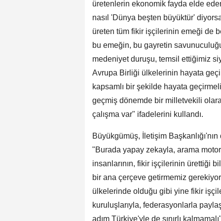
üretenlerin ekonomik fayda elde e
nasıl 'Dünya beşten büyüktür' diyorsa
üreten tüm fikir işçilerinin emeği de
bu emeğin, bu gayretin savunuculuğu
medeniyet duruşu, temsil ettiğimiz siy
Avrupa Birliği ülkelerinin hayata geçir
kapsamlı bir şekilde hayata geçirmel
geçmiş dönemde bir milletvekili olar
çalışma var" ifadelerini kullandı.
Büyükgümüş, İletişim Başkanlığı'nın 
"Burada yapay zekayla, arama motorlar
insanlarının, fikir işçilerinin ürettiğ
bir ana çerçeve getirmemiz gerekiyor.
ülkelerinde olduğu gibi yine fikir işçil
kuruluşlarıyla, federasyonlarla payla
adım Türkiye'yle de sınırlı kalmamalı"