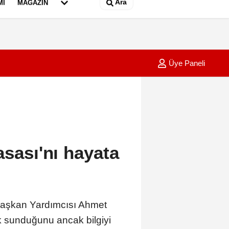
Ara
MI
MAGAZIN
Üye Paneli
u projesi çalışması sırasında göçük; arama-kurtarma ekipleri sevk edil
12:33
ABD'de
asası'nı hayata
şkan Yardımcısı Ahmet
k sunduğunu ancak bilgiyi