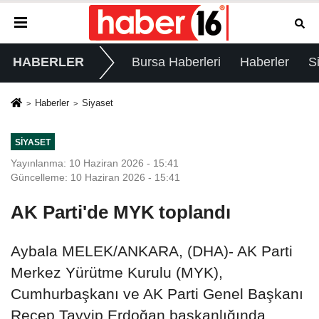
HABERLER
Bursa Haberleri
Haberler
S
Haberler
Siyaset
SIYASET
Yayınlanma: 10 Haziran 2026 - 15:41
Güncelleme: 10 Haziran 2026 - 15:41
AK Parti'de MYK toplandı
Aybala MELEK/ANKARA, (DHA)- AK Parti
Merkez Yürütme Kurulu (MYK),
Cumhurbaşkanı ve AK Parti Genel Başkanı
Recep Tayyip Erdoğan başkanlığında