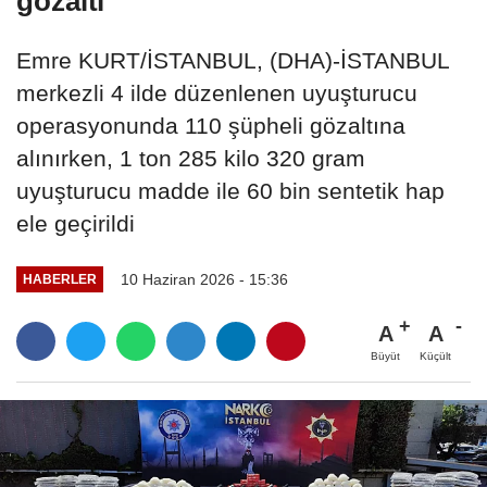
gözaltı
Emre KURT/İSTANBUL, (DHA)-İSTANBUL
merkezli 4 ilde düzenlenen uyuşturucu
operasyonunda 110 şüpheli gözaltına
alınırken, 1 ton 285 kilo 320 gram
uyuşturucu madde ile 60 bin sentetik hap
ele geçirildi
10 Haziran 2026 - 15:36
HABERLER
A
A
Büyüt
Küçült