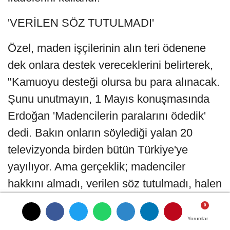
'VERİLEN SÖZ TUTULMADI'
Özel, maden işçilerinin alın teri ödenene
dek onlara destek vereceklerini belirterek,
"Kamuoyu desteği olursa bu para alınacak.
Şunu unutmayın, 1 Mayıs konuşmasında
Erdoğan 'Madencilerin paralarını ödedik'
dedi. Bakın onların söylediği yalan 20
televizyonda birden bütün Türkiye'ye
yayılıyor. Ama gerçeklik; madenciler
hakkını almadı, verilen söz tutulmadı, halen
daha da yatan bir para yok. Seslerini
duyurmak için buraya gelmek istiyorlar. 105
Yorumlar
Yorumlar
Yorumlar