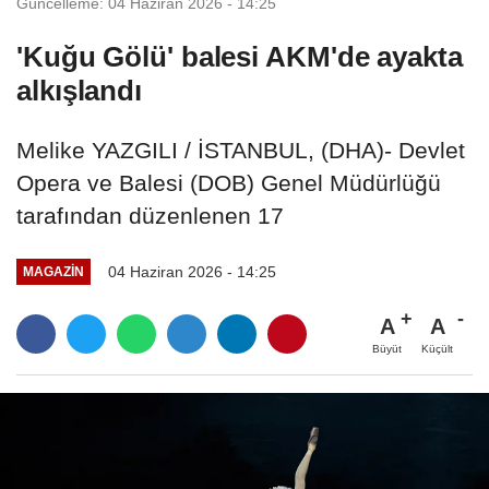
Güncelleme: 04 Haziran 2026 - 14:25
'Kuğu Gölü' balesi AKM'de ayakta
alkışlandı
Melike YAZGILI / İSTANBUL, (DHA)- Devlet
Opera ve Balesi (DOB) Genel Müdürlüğü
tarafından düzenlenen 17
04 Haziran 2026 - 14:25
MAGAZIN
A
A
Büyüt
Küçült