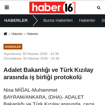
HABERLER
Bursa Haberleri
Haberler
S
Haberler
Haberler
HABERLER
Yayınlanma: 04 Haziran 2026 - 14:36
Güncelleme: 04 Haziran 2026 - 14:36
Adalet Bakanlığı ve Türk Kızılay
arasında iş birliği protokolü
Nisa MİĞAL-Muhammet
BAYRAM/ANKARA, (DHA)- ADALET
Bakanlığı ve Türk Kızılay arasında, ceza