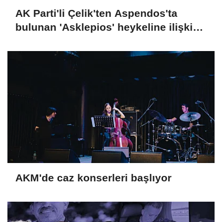
AK Parti'li Çelik'ten Aspendos'ta
bulunan 'Asklepios' heykeline ilişkin
paylaşım
AKM'de caz konserleri başlıyor