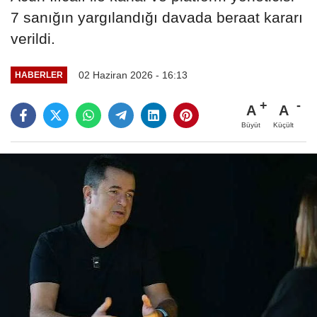
7 sanığın yargılandığı davada beraat kararı
verildi.
02 Haziran 2026 - 16:13
HABERLER
A
A
Büyüt
Küçült