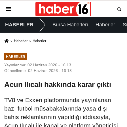
HABERLER
Bursa Haberleri
Haberler
S
Haberler
Haberler
HABERLER
Yayınlanma: 02 Haziran 2026 - 16:13
Güncelleme: 02 Haziran 2026 - 16:13
Acun Ilıcalı hakkında karar çıktı
TV8 ve Exxen platformunda yayınlanan
bazı futbol müsabakalarında yasa dışı
bahis reklamlarının yapıldığı iddiasıyla,
Acun Ilıcalı ile kanal ve platform yöneticisi