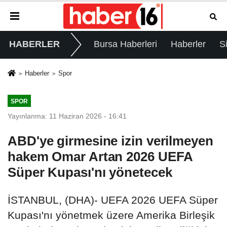
HABERLER
Bursa Haberleri
Haberler
S
Haberler
Spor
SPOR
Yayınlanma: 11 Haziran 2026 - 16:41
ABD'ye girmesine izin verilmeyen
hakem Omar Artan 2026 UEFA
Süper Kupası'nı yönetecek
İSTANBUL, (DHA)- UEFA 2026 UEFA Süper
Kupası'nı yönetmek üzere Amerika Birleşik