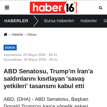
HABERLER
Bursa Haberleri
Haberler
S
Haberler
Dünya
DÜNYA
Yayınlanma: 20 Mayıs 2026 - 08:41
Güncelleme: 20 Mayıs 2026 - 08:41
ABD Senatosu, Trump'ın İran'a
saldırılarını kısıtlayan 'savaş
yetkileri' tasarısını kabul etti
ABD, (DHA) - ABD Senatosu, Başkan
Donald Trump'ın İran'a yönelik askeri