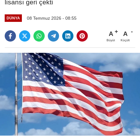
lisansı geri çekti
08 Temmuz 2026 - 08:55
DÜNYA
A
A
Büyüt
Küçült