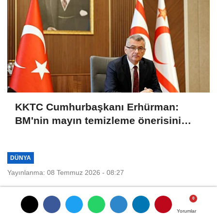
KKTC Cumhurbaşkanı Erhürman:
BM'nin mayın temizleme önerisini
Rum tarafı reddetti
DÜNYA
Yayınlanma: 08 Temmuz 2026 - 08:27
Pakistan'a ait kargo uçağı deniz
üzerinde kayboldu
Yorumlar
Yorumlar