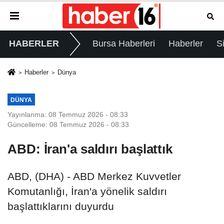
HABERLER
Bursa Haberleri
Haberler
S
Haberler
Dünya
DÜNYA
Yayınlanma: 08 Temmuz 2026 - 08:33
Güncelleme: 08 Temmuz 2026 - 08:33
ABD: İran'a saldırı başlattık
ABD, (DHA) - ABD Merkez Kuvvetler
Komutanlığı, İran'a yönelik saldırı
başlattıklarını duyurdu