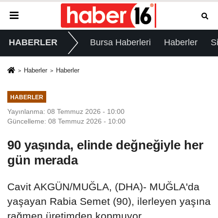
HABERLER
Bursa Haberleri
Haberler
S
Haberler
Haberler
HABERLER
Yayınlanma: 08 Temmuz 2026 - 10:00
Güncelleme: 08 Temmuz 2026 - 10:00
90 yaşında, elinde değneğiyle her
gün merada
Cavit AKGÜN/MUĞLA, (DHA)- MUĞLA'da
yaşayan Rabia Semet (90), ilerleyen yaşına
rağmen üretimden kopmuyor