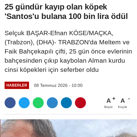
25 gündür kayıp olan köpek
'Santos'u bulana 100 bin lira ödül
Selçuk BAŞAR-Efnan KÖSE/MAÇKA,
(Trabzon), (DHA)- TRABZON'da Meltem ve
Faik Bahçekapılı çifti, 25 gün önce evlerinin
bahçesinden çıkıp kaybolan Alman kurdu
cinsi köpekleri için seferber oldu
08 Temmuz 2026 - 10:00
HABERLER
A
A
Büyüt
Küçült