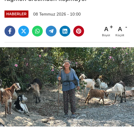
08 Temmuz 2026 - 10:00
HABERLER
A
A
Büyüt
Küçült