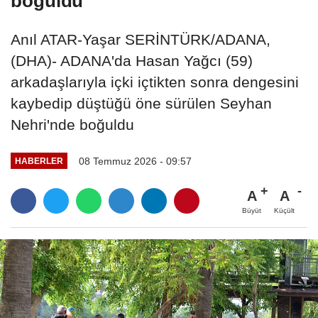
boğuldu
Anıl ATAR-Yaşar SERİNTÜRK/ADANA,
(DHA)- ADANA'da Hasan Yağcı (59)
arkadaşlarıyla içki içtikten sonra dengesini
kaybedip düştüğü öne sürülen Seyhan
Nehri'nde boğuldu
08 Temmuz 2026 - 09:57
HABERLER
A
A
Büyüt
Küçült