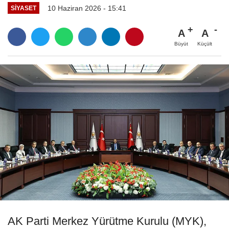
10 Haziran 2026 - 15:41
SIYASET
A
A
Büyüt
Küçült
AK Parti Merkez Yürütme Kurulu (MYK),