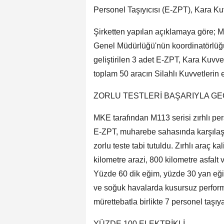
Personel Taşıyıcısı (E-ZPT), Kara Kuv
Şirketten yapılan açıklamaya göre; M
Genel Müdürlüğü'nün koordinatörlüğ
geliştirilen 3 adet E-ZPT, Kara Kuvve
toplam 50 aracın Silahlı Kuvvetlerin 
ZORLU TESTLERİ BAŞARIYLA GE
MKE tarafından M113 serisi zırhlı pers
E-ZPT, muharebe sahasında karşılaşı
zorlu teste tabi tutuldu. Zırhlı araç k
kilometre arazi, 800 kilometre asfalt v
Yüzde 60 dik eğim, yüzde 30 yan eğim
ve soğuk havalarda kusursuz perform
mürettebatla birlikte 7 personel taşıya
YÜZDE 100 ELEKTRİKLİ