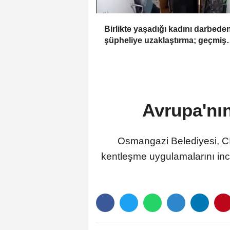
Birlikte yaşadığı kadını darbede
şüpheliye uzaklaştırma; geçmiş
yıllardaki darp görüntüleri ortay
çıktı
Avrupa'nı
Osmangazi Belediyesi, CI
kentleşme uygulamalarını ince