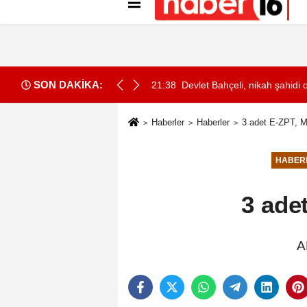
Künye
İletişim
Gizlilik İlkeleri
Çer
SON DAKİKA:
 yakalandı
21:38
Devlet Bahçeli, nikah şahidi 
Haberler
Haberler
3 adet E-ZPT, Me
HABER
3 ade
A