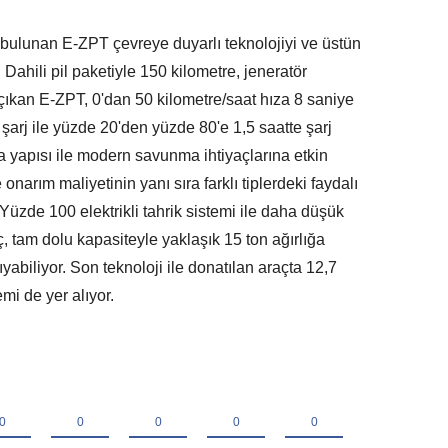
bulunan E-ZPT çevreye duyarlı teknolojiyi ve üstün
. Dahili pil paketiyle 150 kilometre, jeneratör
ıkan E-ZPT, 0'dan 50 kilometre/saat hıza 8 saniye
ı şarj ile yüzde 20'den yüzde 80'e 1,5 saatte şarj
ya yapısı ile modern savunma ihtiyaçlarına etkin
rım maliyetinin yanı sıra farklı tiplerdeki faydalı
 Yüzde 100 elektrikli tahrik sistemi ile daha düşük
aç, tam dolu kapasiteyle yaklaşık 15 ton ağırlığa
ıyabiliyor. Son teknoloji ile donatılan araçta 12,7
mi de yer alıyor.