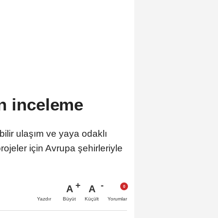
n inceleme
lir ulaşım ve yaya odaklı
jeler için Avrupa şehirleriyle
A
A
Büyüt
Küçült
Yazdır
Yorumlar