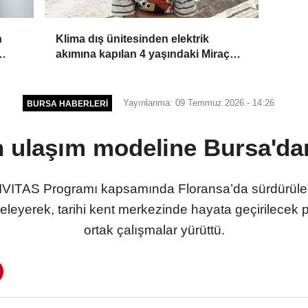
n
Klima dış ünitesinden elektrik
akımına kapılan 4 yaşındaki Miraç
a
öldü; 1 tutuklama
Yayınlanma: 09 Temmuz 2026 - 14:26
BURSA HABERLERI
n ulaşım modeline Bursa'da
VITAS Programı kapsamında Floransa’da sürdürülebi
leyerek, tarihi kent merkezinde hayata geçirilecek pro
ortak çalışmalar yürüttü.