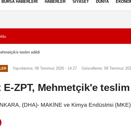
BURSA HABERLERI
HABERLER
SIYASET
DÜNYA
EKONO
ez Politikası
Kullanım Şartları
oldu
21:38
Birlikte yaşadığı 
hmetçik'e teslim edildi
Yayınlanma: 09 Temmuz 2026 - 14:27
Güncelleme: 09 Temmuz 202
LER
t E-ZPT, Mehmetçik'e teslim 
NKARA, (DHA)- MAKİNE ve Kimya Endüstrisi (MKE)