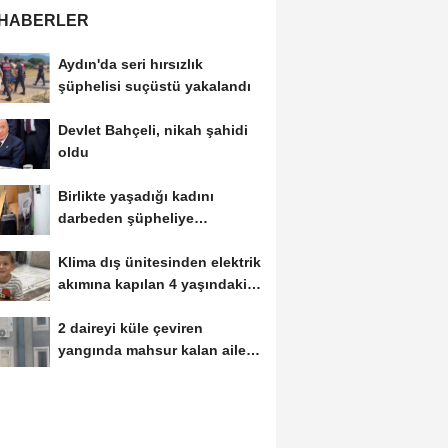
 HABERLER
Aydın'da seri hırsızlık
şüphelisi suçüstü yakalandı
Devlet Bahçeli, nikah şahidi
oldu
Birlikte yaşadığı kadını
darbeden şüpheliye
uzaklaştırma; geçmiş...
Klima dış ünitesinden elektrik
akımına kapılan 4 yaşındaki
Miraç...
2 daireyi küle çeviren
yangında mahsur kalan aile
kurtarıldı