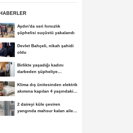
 HABERLER
Aydın'da seri hırsızlık
şüphelisi suçüstü yakalandı
Devlet Bahçeli, nikah şahidi
oldu
Birlikte yaşadığı kadını
darbeden şüpheliye
uzaklaştırma; geçmiş...
Klima dış ünitesinden elektrik
akımına kapılan 4 yaşındaki
Miraç...
2 daireyi küle çeviren
yangında mahsur kalan aile
kurtarıldı