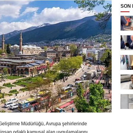
SON
eliştirme Müdürlüğü, Avrupa şehirlerinde
 ve insan odaklı kamusal alan uygulamalarını