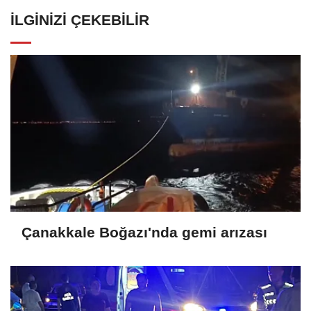
İLGINIZI ÇEKEBILIR
Çanakkale Boğazı'nda gemi arızası