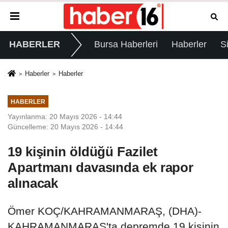
HABERLER
Bursa Haberleri
Haberler
S
Haberler
Haberler
HABERLER
Yayınlanma: 20 Mayıs 2026 - 14:44
Güncelleme: 20 Mayıs 2026 - 14:44
19 kişinin öldüğü Fazilet
Apartmanı davasında ek rapor
alınacak
Ömer KOÇ/KAHRAMANMARAŞ, (DHA)-
KAHRAMANMARAŞ'ta depremde 19 kişinin