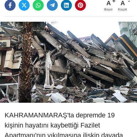
A
A
Büyüt
Küçült
KAHRAMANMARAŞ'ta depremde 19
kişinin hayatını kaybettiği Fazilet
Apartmanı'nın yıkılmasına ilişkin davada