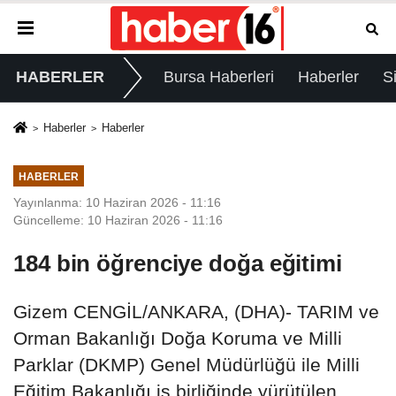
HABERLER
Bursa Haberleri
Haberler
S
Haberler
Haberler
HABERLER
Yayınlanma: 10 Haziran 2026 - 11:16
Güncelleme: 10 Haziran 2026 - 11:16
184 bin öğrenciye doğa eğitimi
Gizem CENGİL/ANKARA, (DHA)- TARIM ve
Orman Bakanlığı Doğa Koruma ve Milli
Parklar (DKMP) Genel Müdürlüğü ile Milli
Eğitim Bakanlığı iş birliğinde yürütülen