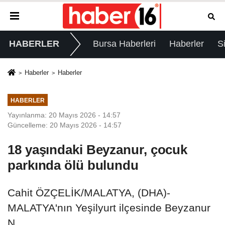
HABERLER
Bursa Haberleri
Haberler
S
Haberler
Haberler
HABERLER
Yayınlanma: 20 Mayıs 2026 - 14:57
Güncelleme: 20 Mayıs 2026 - 14:57
18 yaşındaki Beyzanur, çocuk
parkında ölü bulundu
Cahit ÖZÇELİK/MALATYA, (DHA)-
MALATYA'nın Yeşilyurt ilçesinde Beyzanur
N