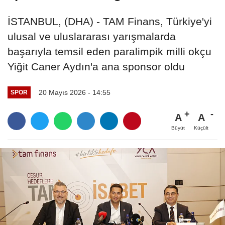
İSTANBUL, (DHA) - TAM Finans, Türkiye'yi
ulusal ve uluslararası yarışmalarda
başarıyla temsil eden paralimpik milli okçu
Yiğit Caner Aydın'a ana sponsor oldu
20 Mayıs 2026 - 14:55
SPOR
A
A
Büyüt
Küçült