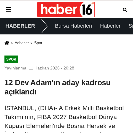
HABERLER
Bursa Haberleri
Haberler
S
Haberler
Spor
SPOR
Yayınlanma: 11 Haziran 2026 - 20:28
12 Dev Adam'ın aday kadrosu
açıklandı
İSTANBUL, (DHA)- A Erkek Milli Basketbol
Takımı'nın, FIBA 2027 Basketbol Dünya
Kupası Elemeleri'nde Bosna Hersek ve