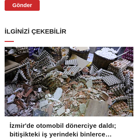
Gönder
İLGINIZI ÇEKEBILIR
İzmir'de otomobil dönerciye daldı;
bitişikteki iş yerindeki binlerce