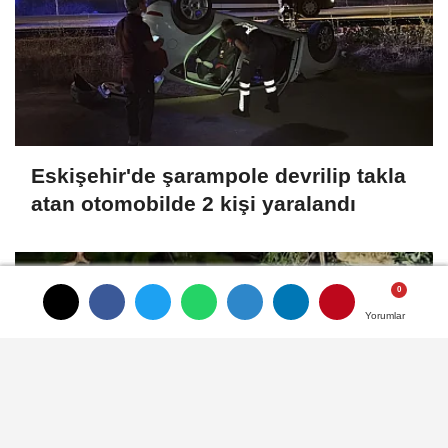
Eskişehir'de şarampole devrilip takla
atan otomobilde 2 kişi yaralandı
Yorumlar
Yorumlar
Yorumlar