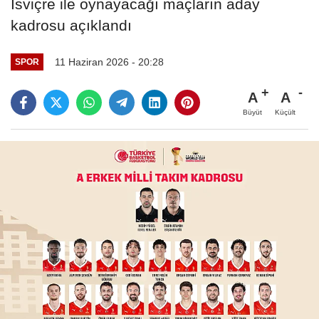
İsviçre ile oynayacağı maçların aday
kadrosu açıklandı
11 Haziran 2026 - 20:28
SPOR
A
A
Büyüt
Küçült