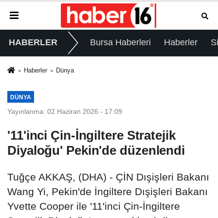
HABERLER
Bursa Haberleri
Haberler
S
Haberler
Dünya
DÜNYA
Yayınlanma: 02 Haziran 2026 - 17:09
'11'inci Çin-İngiltere Stratejik
Diyaloğu' Pekin'de düzenlendi
Tuğçe AKKAŞ, (DHA) - ÇİN Dışişleri Bakanı
Wang Yi, Pekin'de İngiltere Dışişleri Bakanı
Yvette Cooper ile '11'inci Çin-İngiltere