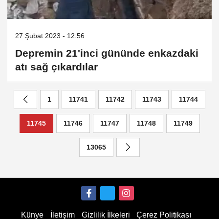
27 Şubat 2023 - 12:56
Depremin 21'inci gününde enkazdaki
atı sağ çıkardılar
1
11741
11742
11743
11744
11745
11746
11747
11748
11749
13065
Künye
İletişim
Gizlilik İlkeleri
Çerez Politikası